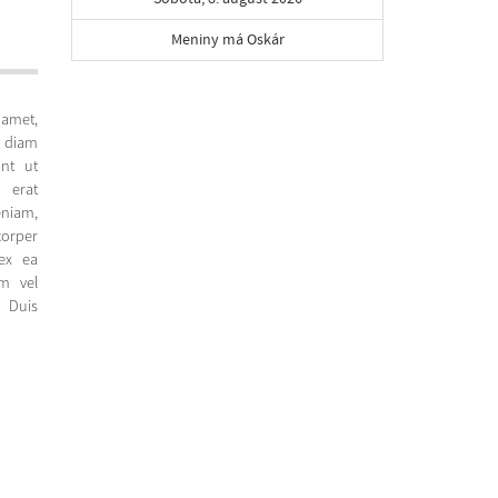
Meniny má Oskár
met,
d diam
nt ut
 erat
eniam,
corper
 ex ea
m vel
 Duis