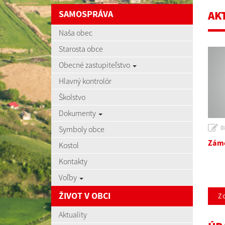
SAMOSPRÁVA
AK
Naša obec
Starosta obce
Obecné zastupiteľstvo
Hlavný kontrolór
Školstvo
Dokumenty
0
Symboly obce
Záme
Kostol
Kontakty
Voľby
ŽIVOT V OBCI
Zo
Aktuality