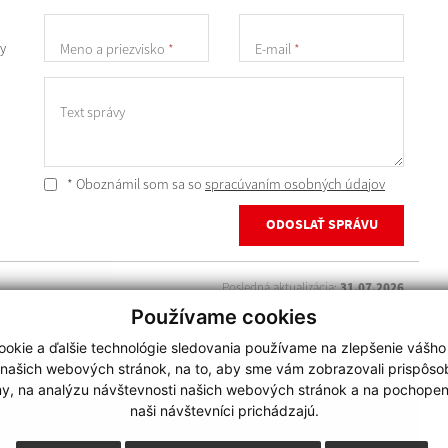
y
Meno a priezvisko
*
E-mail
*
Text správy
* Oboznámil som sa so
spracúvaním osobných údajov
ODOSLAŤ SPRÁVU
Posledná aktualizácia:
31.07.2026
využite možnosť získavania aktuálnych informácií s
Používame cookies
využitím RSS
okie a ďalšie technológie sledovania používame na zlepšenie vášho
 našich webových stránok, na to, aby sme vám zobrazovali prispôs
technický prevádzkovateľ
my, na analýzu návštevnosti našich webových stránok a na pochopeni
webdesign
|
webex.digital
naši návštevníci prichádzajú.