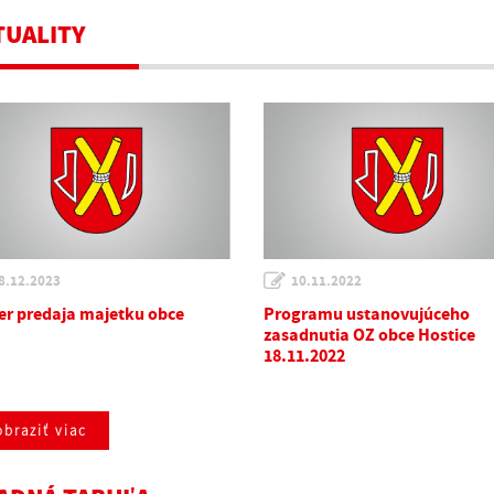
TUALITY
8.12.2023
10.11.2022
r predaja majetku obce
Programu ustanovujúceho
zasadnutia OZ obce Hostice
18.11.2022
braziť viac