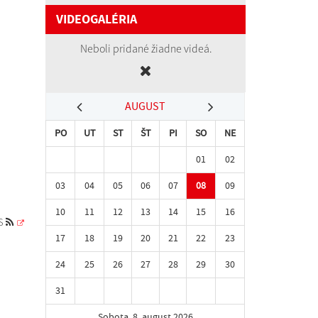
VIDEOGALÉRIA
Neboli pridané žiadne videá.
AUGUST
PO
UT
ST
ŠT
PI
SO
NE
01
02
03
04
05
06
07
08
09
10
11
12
13
14
15
16
S
17
18
19
20
21
22
23
24
25
26
27
28
29
30
31
Sobota, 8. august 2026