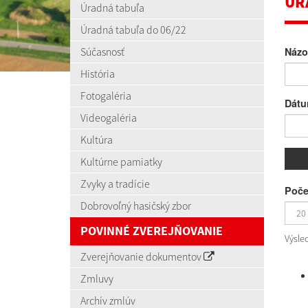
ÚR
Úradná tabuľa
Úradná tabuľa do 06/22
Súčasnosť
Názo
História
Fotogaléria
Dátu
Videogaléria
Kultúra
Kultúrne pamiatky
Zvyky a tradície
Poče
Dobrovoľný hasičský zbor
POVINNÉ ZVEREJŇOVANIE
Výsle
Zverejňovanie dokumentov
Zmluvy
Archív zmlúv