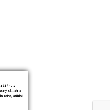
 zážitku z
obený obsah a
e toho, odkiaľ