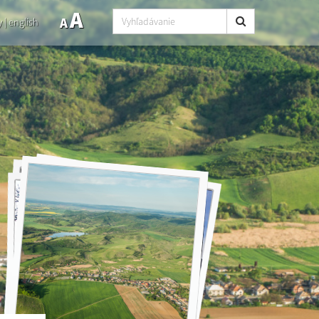
A
A
y
|
english