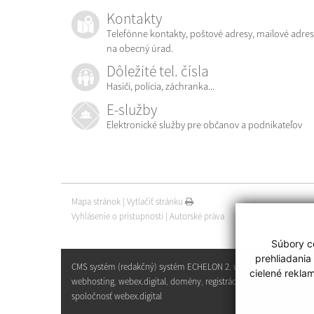
Kontakty
Telefónne kontakty, poštové adresy, mailové adres
na obecný úrad.
Dôležité tel. čísla
Hasiči, polícia, záchranka...
E-služby
Elektronické služby pre občanov a podnikateľov
Mapa stránok
|
Vytlačiť stránku
Vyhlásenie o prístupnosti
|
Autorské práva
Súbory co
prehliadania
CMS systém (redakčný) systém ECHELON 2
,
web portál
,
cielené rekla
webhosting
,
webex.digital
,
domény
,
registrácia domény
,
spoločnosť webex.digital