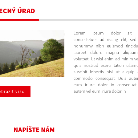
ECNÝ ÚRAD
Lorem ipsum dolor sit a
consectetuer adipiscing elit, se
nonummy nibh euismod tincidu
laoreet dolore magna aliquam
volutpat. Ut wisi enim ad minim v
quis nostrud exerci tation ullam
suscipit lobortis nisl ut aliquip
commodo consequat. Duis aute
eum iriure dolor in consequat.
autem vel eum iriure dolor in
braziť viac
NAPÍŠTE NÁM