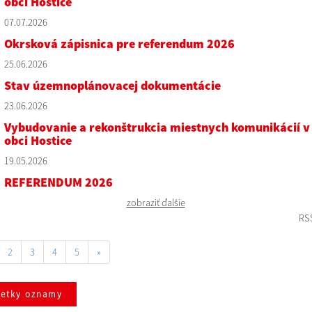
obci Hostice
07.07.2026
Okrsková zápisnica pre referendum 2026
25.06.2026
Stav územnoplánovacej dokumentácie
23.06.2026
Vybudovanie a rekonštrukcia miestnych komunikácií v
obci Hostice
19.05.2026
REFERENDUM 2026
zobraziť ďalšie
RS
2
3
4
5
»
šetky oznamy