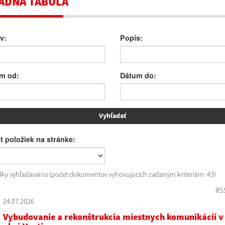
ADNÁ TABUĽA
v:
Popis:
m od:
Dátum do:
t položiek na stránke:
dky vyhľadávania (počet dokumentov vyhovujúcich zadaným kritériám: 43)
RS
24.07.2026
Vybudovanie a rekonštrukcia miestnych komunikácií v