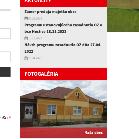
AKTUALITY
Zámer predaja majetku obce
08.12.2023
Programu ustanovujúceho zasadnutia OZ o
bce Hostice 18.11.2022
10.11.2022
Návrh programu zasadnutia OZ dňa 27.04.
2022
26.04.2022
FOTOGALÉRIA
S
Naša obec