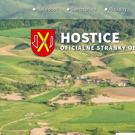
Naša obec
Samospráva
Aktuality
HOSTICE
OFICIÁLNE STRÁNKY O