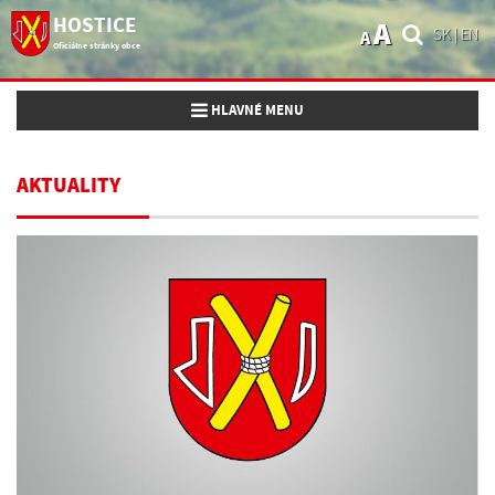
HOSTICE
A
SK
|
EN
A
Oficiálne stránky obce
Toggle navigation
HLAVNÉ MENU
AKTUALITY