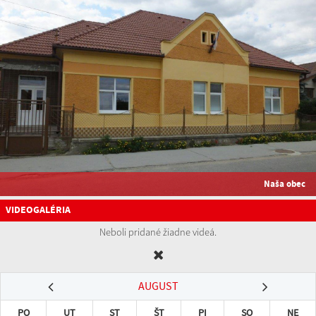
Naša obec
VIDEOGALÉRIA
Neboli pridané žiadne videá.
AUGUST
PO
UT
ST
ŠT
PI
SO
NE