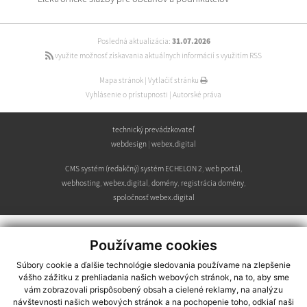
Posledná aktualizácia:
31.07.2026
využite možnosť získavania aktuálnych informácií s využitím RSS
Mapa stránok
|
Vytlačiť stránku
Vyhlásenie o prístupnosti
|
Autorské práva
technický prevádzkovateľ
webdesign
|
webex.digital
CMS systém (redakčný) systém ECHELON 2
,
web portál
,
webhosting
,
webex.digital
,
domény
,
registrácia domény
,
spoločnosť webex.digital
Používame cookies
Súbory cookie a ďalšie technológie sledovania používame na zlepšenie
vášho zážitku z prehliadania našich webových stránok, na to, aby sme
vám zobrazovali prispôsobený obsah a cielené reklamy, na analýzu
návštevnosti našich webových stránok a na pochopenie toho, odkiaľ naši