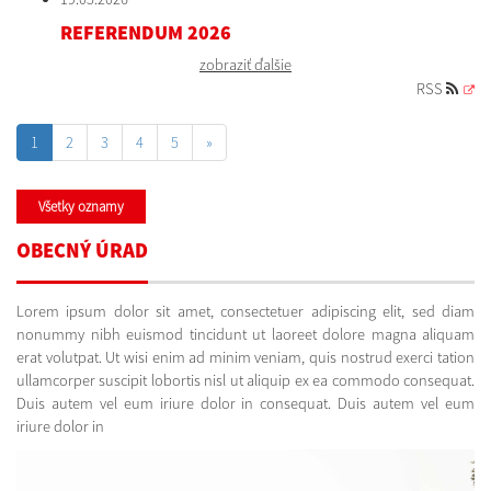
REFERENDUM 2026
zobraziť ďalšie
RSS
1
2
3
4
5
»
Všetky oznamy
OBECNÝ ÚRAD
Lorem ipsum dolor sit amet, consectetuer adipiscing elit, sed diam
nonummy nibh euismod tincidunt ut laoreet dolore magna aliquam
erat volutpat. Ut wisi enim ad minim veniam, quis nostrud exerci tation
ullamcorper suscipit lobortis nisl ut aliquip ex ea commodo consequat.
Duis autem vel eum iriure dolor in consequat. Duis autem vel eum
iriure dolor in