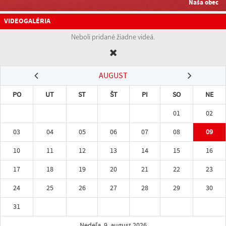
Naša obec
VIDEOGALÉRIA
Neboli pridané žiadne videá.
AUGUST
PO
UT
ST
ŠT
PI
SO
NE
01
02
03
04
05
06
07
08
09
10
11
12
13
14
15
16
17
18
19
20
21
22
23
24
25
26
27
28
29
30
31
Nedeľa, 9. august 2026