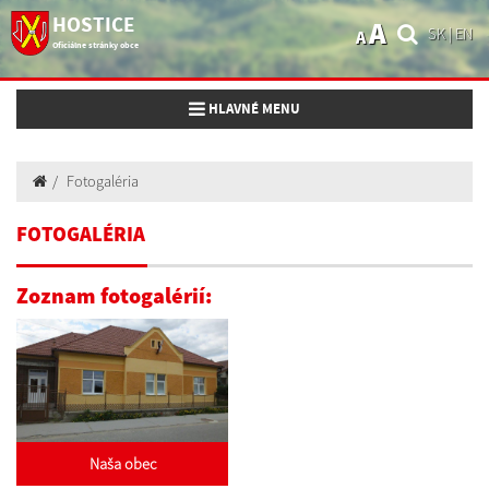
HOSTICE
A
SK
|
EN
A
Oficiálne stránky obce
Toggle navigation
HLAVNÉ MENU
Fotogaléria
FOTOGALÉRIA
Zoznam fotogalérií:
Naša obec