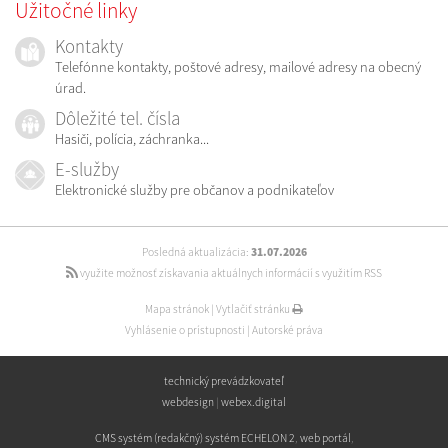
Užitočné linky
Kontakty
Telefónne kontakty, poštové adresy, mailové adresy na obecný
úrad.
Dôležité tel. čísla
Hasiči, polícia, záchranka...
E-služby
Elektronické služby pre občanov a podnikateľov
Posledná aktualizácia:
31.07.2026
využite možnosť získavania aktuálnych informácií s využitím RSS
Mapa stránok
|
Vytlačiť stránku
Vyhlásenie o prístupnosti
|
Autorské práva
technický prevádzkovateľ
webdesign
|
webex.digital
CMS systém (redakčný) systém ECHELON 2
,
web portál
,