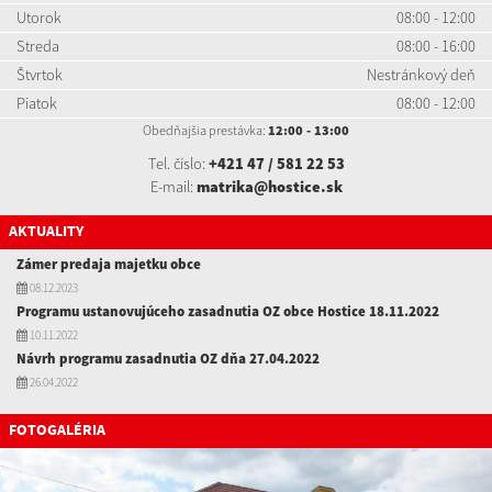
Utorok
08:00 - 12:00
Streda
08:00 - 16:00
Štvrtok
Nestránkový deň
Piatok
08:00 - 12:00
Obedňajšia prestávka:
12:00 - 13:00
Tel. číslo:
+421 47 / 581 22 53
E-mail:
matrika@hostice.sk
AKTUALITY
Zámer predaja majetku obce
08.12.2023
Programu ustanovujúceho zasadnutia OZ obce Hostice 18.11.2022
10.11.2022
Návrh programu zasadnutia OZ dňa 27.04.2022
26.04.2022
FOTOGALÉRIA