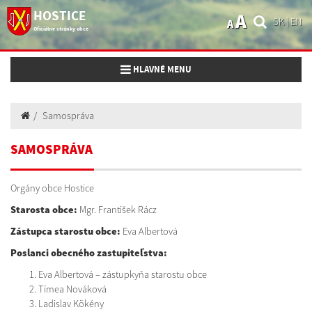
HOSTICE
A
SK
|
EN
A
Oficiálne stránky obce
Toggle navigation
HLAVNÉ MENU
Samospráva
SAMOSPRÁVA
Orgány obce Hostice
Starosta obce:
Mgr. František Rácz
Zástupca starostu obce:
Eva Albertová
Poslanci obecného zastupiteľstva:
Eva Albertová – zástupkyňa starostu obce
Tímea Nováková
Ladislav Kökény