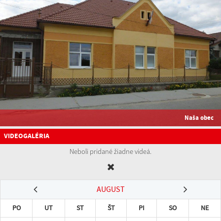
Naša obec
VIDEOGALÉRIA
Neboli pridané žiadne videá.
AUGUST
PO
UT
ST
ŠT
PI
SO
NE