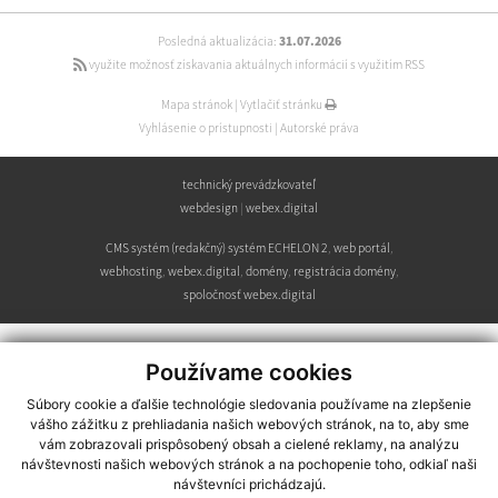
Posledná aktualizácia:
31.07.2026
využite možnosť získavania aktuálnych informácií s využitím RSS
Mapa stránok
|
Vytlačiť stránku
Vyhlásenie o prístupnosti
|
Autorské práva
technický prevádzkovateľ
webdesign
|
webex.digital
CMS systém (redakčný) systém ECHELON 2
,
web portál
,
webhosting
,
webex.digital
,
domény
,
registrácia domény
,
spoločnosť webex.digital
Používame cookies
Súbory cookie a ďalšie technológie sledovania používame na zlepšenie
vášho zážitku z prehliadania našich webových stránok, na to, aby sme
vám zobrazovali prispôsobený obsah a cielené reklamy, na analýzu
návštevnosti našich webových stránok a na pochopenie toho, odkiaľ naši
návštevníci prichádzajú.