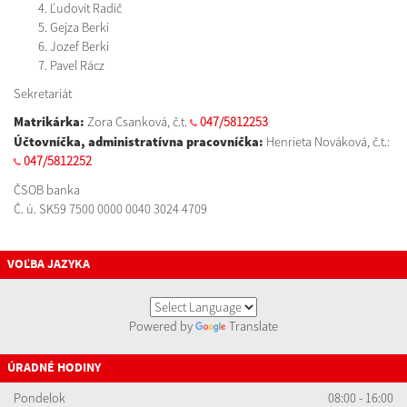
Ľudovít Radič
Gejza Berki
Jozef Berki
Pavel Rácz
Sekretariát
Matrikárka:
Zora Csanková, č.t.
047/5812253
Účtovníčka, administratívna pracovníčka:
Henrieta Nováková, č.t.:
047/5812252
ČSOB banka
Č. ú. SK59 7500 0000 0040 3024 4709
VOĽBA JAZYKA
Powered by
Translate
ÚRADNÉ HODINY
Pondelok
08:00 - 16:00