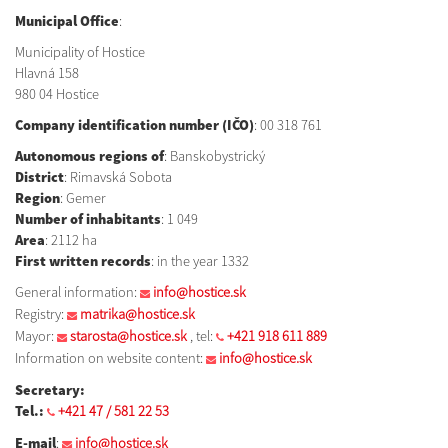
Municipal Office
:
Municipality of Hostice
Hlavná 158
980 04 Hostice
Company identification number (IČO)
: 00 318 761
Autonomous regions of
: Banskobystrický
District
: Rimavská Sobota
Region
: Gemer
Number of inhabitants
: 1 049
Area
: 2112 ha
First written records
: in the year 1332
General information:
info@hostice.sk
Registry:
matrika@hostice.sk
Mayor:
starosta@hostice.sk
, tel:
+421 918 611 889
Information on website content:
info@hostice.sk
Secretary:
Tel.:
+421 47 / 581 22 53
E-mail
:
info@hostice.sk