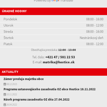
Powered by
Translate
ÚRADNÉ HODINY
Pondelok
08:00 - 16:00
Utorok
08:00 - 12:00
Streda
08:00 - 16:00
Štvrtok
Nestránkový deň
Piatok
08:00 - 12:00
Obedňajšia prestávka:
12:00 - 13:00
Tel. číslo:
+421 47 / 581 22 53
E-mail:
matrika@hostice.sk
AKTUALITY
Zámer predaja majetku obce
08.12.2023
Programu ustanovujúceho zasadnutia OZ obce Hostice 18.11.2022
10.11.2022
Návrh programu zasadnutia OZ dňa 27.04.2022
26.04.2022