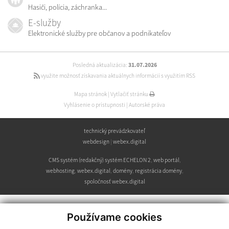
Hasiči, polícia, záchranka...
E-služby
Elektronické služby pre občanov a podnikateľov
Posledná aktualizácia:
31.07.2026
využite možnosť získavania aktuálnych informácií s využitím RSS
Mapa stránok
|
Vytlačiť stránku
Vyhlásenie o prístupnosti
|
Autorské práva
technický prevádzkovateľ
webdesign
|
webex.digital
CMS systém (redakčný) systém ECHELON 2
,
web portál
,
webhosting
,
webex.digital
,
domény
,
registrácia domény
,
spoločnosť webex.digital
Používame cookies