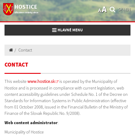
HOSTICE
A
SK
|
EN
A
Oficiálne stránky obce
Toggle navigation
HLAVNÉ MENU
Contact
CONTACT
This website
www.hostice.sk
is operated by the Municipality of
Hostice and is processed in compliance with current legislation, web
content accessibility guidelines under Schedule No. 1 of the Decree on
Standards for Information Systems in Public Administration (effective
from 01 October 2008, issued in the Financial Bulletin of the Ministry of
Finance of the Slovak Republic No. 9/2008).
Web content administrator
:
Municipality of Hostice