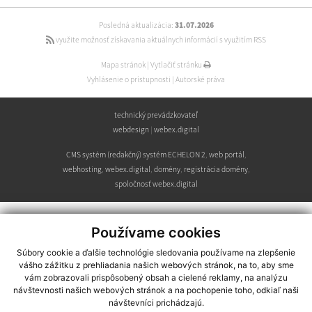
Posledná aktualizácia:
31.07.2026
využite možnosť získavania aktuálnych informácií s využitím RSS
Mapa stránok
|
Vytlačiť stránku
Vyhlásenie o prístupnosti
|
Autorské práva
technický prevádzkovateľ
webdesign
|
webex.digital
CMS systém (redakčný) systém ECHELON 2
,
web portál
,
webhosting
,
webex.digital
,
domény
,
registrácia domény
,
spoločnosť webex.digital
Používame cookies
Súbory cookie a ďalšie technológie sledovania používame na zlepšenie
vášho zážitku z prehliadania našich webových stránok, na to, aby sme
vám zobrazovali prispôsobený obsah a cielené reklamy, na analýzu
návštevnosti našich webových stránok a na pochopenie toho, odkiaľ naši
návštevníci prichádzajú.