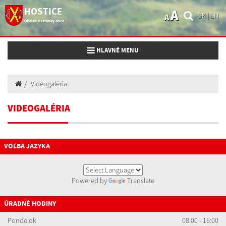
HOSTICE
A
SK
|
EN
A
Oficiálne stránky obce
Toggle navigation
HLAVNÉ MENU
Videogaléria
VIDEOGALÉRIA
VOĽBA JAZYKA
Powered by
Translate
ÚRADNÉ HODINY
Pondelok
08:00 - 16:00