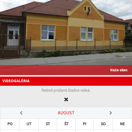
Naša obec
VIDEOGALÉRIA
Neboli pridané žiadne videá.
AUGUST
PO
UT
ST
ŠT
PI
SO
NE