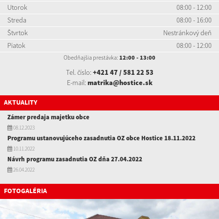
Utorok
08:00 - 12:00
Streda
08:00 - 16:00
Štvrtok
Nestránkový deň
Piatok
08:00 - 12:00
Obedňajšia prestávka:
12:00 - 13:00
Tel. číslo:
+421 47 / 581 22 53
E-mail:
matrika@hostice.sk
AKTUALITY
Zámer predaja majetku obce
08.12.2023
Programu ustanovujúceho zasadnutia OZ obce Hostice 18.11.2022
10.11.2022
Návrh programu zasadnutia OZ dňa 27.04.2022
26.04.2022
FOTOGALÉRIA