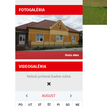
FOTOGALÉRIA
Naša obec
VIDEOGALÉRIA
Neboli pridané žiadne videá.
AUGUST
PO
UT
ST
ŠT
PI
SO
NE