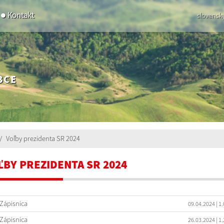
Kontakt
slovensk
BCE
Voľby prezidenta SR 2024
ĽBY PREZIDENTA SR 2024
Zápisnica
09.04.2024
| 1
Zápisnica
26.03.2024
| 1