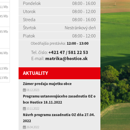
Pondelok
08:00 - 16:00
.51 Mb
Utorok
08:00 - 12:00
.45 Mb
Streda
08:00 - 16:00
Štvrtok
Nestránkový deň
.45 Mb
Piatok
08:00 - 12:00
Obedňajšia prestávka:
12:00 - 13:00
Tel. číslo:
+421 47 / 581 22 53
.46 Mb
E-mail:
matrika@hostice.sk
.53 Mb
AKTUALITY
.13 Mb
Zámer predaja majetku obce
08.12.2023
Programu ustanovujúceho zasadnutia OZ o
bce Hostice 18.11.2022
10.11.2022
Návrh programu zasadnutia OZ dňa 27.04.
2022
26.04.2022