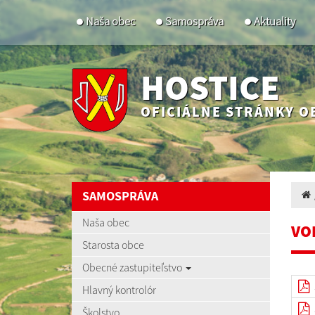
Naša obec
Samospráva
Aktuality
HOSTICE
OFICIÁLNE STRÁNKY O
SAMOSPRÁVA
Naša obec
VO
Starosta obce
Obecné zastupiteľstvo
Hlavný kontrolór
Školstvo