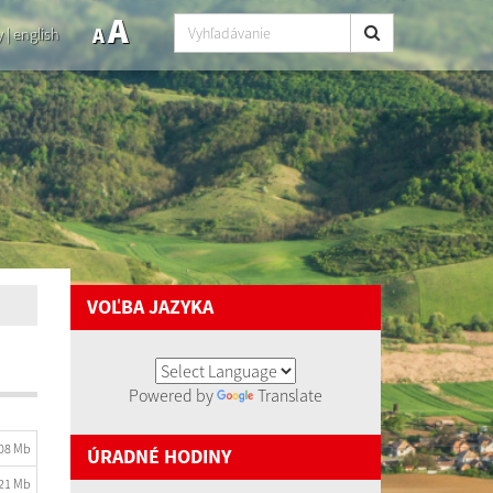
A
A
y
|
english
VOĽBA JAZYKA
Powered by
Translate
.08 Mb
ÚRADNÉ HODINY
.21 Mb