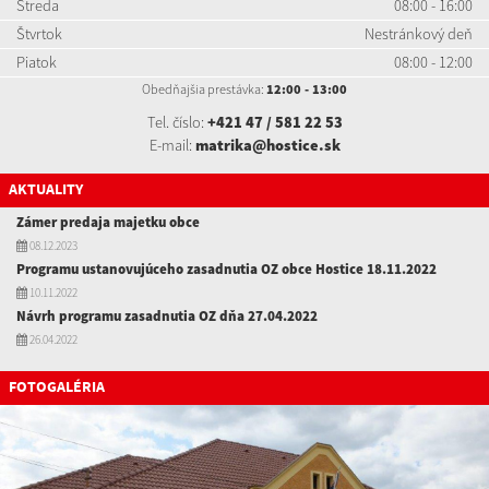
Streda
08:00 - 16:00
Štvrtok
Nestránkový deň
Piatok
08:00 - 12:00
Obedňajšia prestávka:
12:00 - 13:00
Tel. číslo:
+421 47 / 581 22 53
E-mail:
matrika@hostice.sk
AKTUALITY
Zámer predaja majetku obce
08.12.2023
Programu ustanovujúceho zasadnutia OZ obce Hostice 18.11.2022
10.11.2022
Návrh programu zasadnutia OZ dňa 27.04.2022
26.04.2022
FOTOGALÉRIA