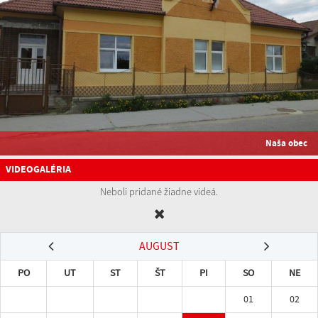
Naša obec
VIDEOGALÉRIA
Neboli pridané žiadne videá.
AUGUST
PO
UT
ST
ŠT
PI
SO
NE
01
02