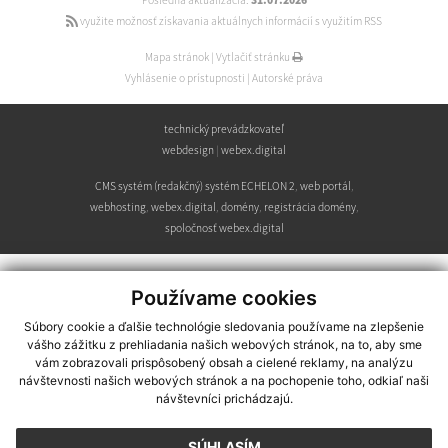
Posledná aktualizácia:
31.07.2026
využite možnosť získavania aktuálnych informácií s využitím RSS
Mapa stránok
|
Vytlačiť stránku
Vyhlásenie o prístupnosti
|
Autorské práva
technický prevádzkovateľ
webdesign
|
webex.digital
CMS systém (redakčný) systém ECHELON 2
,
web portál
,
webhosting
,
webex.digital
,
domény
,
registrácia domény
,
spoločnosť webex.digital
Používame cookies
Súbory cookie a ďalšie technológie sledovania používame na zlepšenie
vášho zážitku z prehliadania našich webových stránok, na to, aby sme
vám zobrazovali prispôsobený obsah a cielené reklamy, na analýzu
návštevnosti našich webových stránok a na pochopenie toho, odkiaľ naši
návštevníci prichádzajú.
SÚHLASÍM