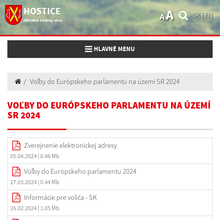
HOSTICE
A
SK
|
EN
A
Oficiálne stránky obce
Toggle navigation
HLAVNÉ MENU
Voľby do Európskeho parlamentu na území SR 2024
VOĽBY DO EURÓPSKEHO PARLAMENTU NA ÚZEMÍ
SR 2024
Zverejnenie elektronickej adresy
05.04.2024
| 0.46 Mb
Voľby do Európskeho parlamentu 2024
27.03.2024
| 0.44 Mb
Informácie pre voliča - SK
26.02.2024
| 1.05 Mb