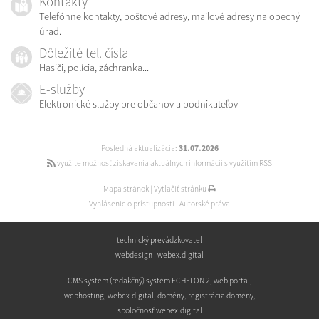
Kontakty
Telefónne kontakty, poštové adresy, mailové adresy na obecný
úrad.
Dôležité tel. čísla
Hasiči, polícia, záchranka...
E-služby
Elektronické služby pre občanov a podnikateľov
Posledná aktualizácia:
31.07.2026
využite možnosť získavania aktuálnych informácií s využitím RSS
Mapa stránok
|
Vytlačiť stránku
Vyhlásenie o prístupnosti
|
Autorské práva
technický prevádzkovateľ
webdesign
|
webex.digital
CMS systém (redakčný) systém ECHELON 2
,
web portál
,
webhosting
,
webex.digital
,
domény
,
registrácia domény
,
spoločnosť webex.digital