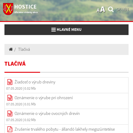
HOSTICE
A
SK
|
EN
A
Oficiálne stránky obce
Toggle navigation
HLAVNÉ MENU
Tlačivá
TLAČIVÁ
Žiadosť o výrub dreviny
07.05.2020
| 0.02 Mb
Oznámenie o výrube pri ohrození
07.05.2020
| 0.01 Mb
Oznámenie o výrube ovocných drevín
07.05.2020
| 0.02 Mb
Zrušenie trvalého pobytu - állandó lakhely megszüntetése