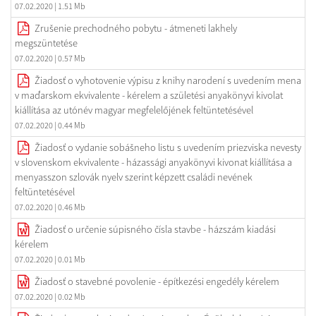
07.02.2020
| 1.51 Mb
Zrušenie prechodného pobytu - átmeneti lakhely
megszüntetése
07.02.2020
| 0.57 Mb
Žiadosť o vyhotovenie výpisu z knihy narodení s uvedením mena
v maďarskom ekvivalente - kérelem a születési anyakönyvi kivolat
kiállítása az utónév magyar megfelelőjének feltüntetésével
07.02.2020
| 0.44 Mb
Žiadosť o vydanie sobášneho listu s uvedením priezviska nevesty
v slovenskom ekvivalente - házassági anyakönyvi kivonat kiállítása a
menyasszon szlovák nyelv szerint képzett családi nevének
feltüntetésével
07.02.2020
| 0.46 Mb
Žiadosť o určenie súpisného čísla stavbe - házszám kiadási
kérelem
07.02.2020
| 0.01 Mb
Žiadosť o stavebné povolenie - építkezési engedély kérelem
07.02.2020
| 0.02 Mb