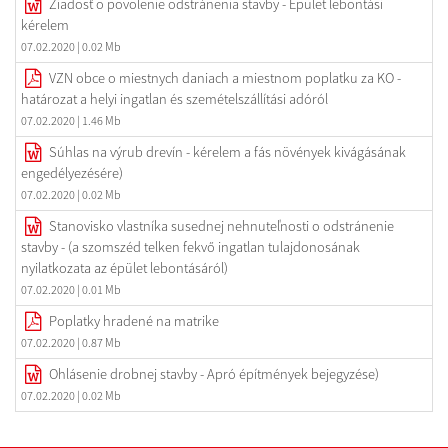
Žiadosť o povolenie odstránenia stavby - Épület lebontási
kérelem
07.02.2020
| 0.02 Mb
VZN obce o miestnych daniach a miestnom poplatku za KO -
határozat a helyi ingatlan és szemételszállítási adóról
07.02.2020
| 1.46 Mb
Súhlas na výrub drevín - kérelem a fás növények kivágásának
engedélyezésére)
07.02.2020
| 0.02 Mb
Stanovisko vlastníka susednej nehnuteľnosti o odstránenie
stavby - (a szomszéd telken fekvő ingatlan tulajdonosának
nyilatkozata az épület lebontásáról)
07.02.2020
| 0.01 Mb
Poplatky hradené na matrike
07.02.2020
| 0.87 Mb
Ohlásenie drobnej stavby - Apró építmények bejegyzése)
07.02.2020
| 0.02 Mb