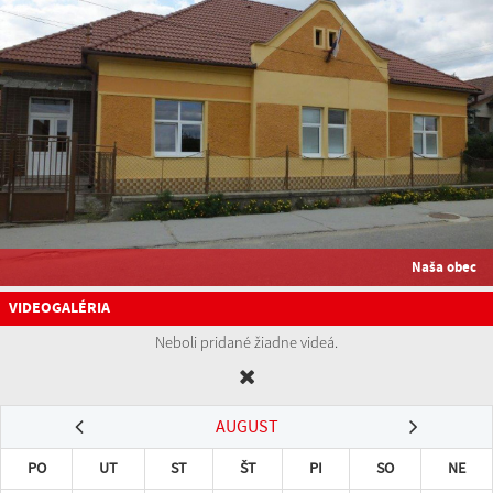
Naša obec
VIDEOGALÉRIA
Neboli pridané žiadne videá.
AUGUST
PO
UT
ST
ŠT
PI
SO
NE