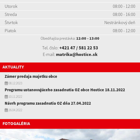
Utorok
08:00 - 12:00
Streda
08:00 - 16:00
Štvrtok
Nestránkový deň
Piatok
08:00 - 12:00
Obedňajšia prestávka:
12:00 - 13:00
Tel. číslo:
+421 47 / 581 22 53
E-mail:
matrika@hostice.sk
AKTUALITY
Zámer predaja majetku obce
08.12.2023
Programu ustanovujúceho zasadnutia OZ obce Hostice 18.11.2022
10.11.2022
Návrh programu zasadnutia OZ dňa 27.04.2022
26.04.2022
FOTOGALÉRIA