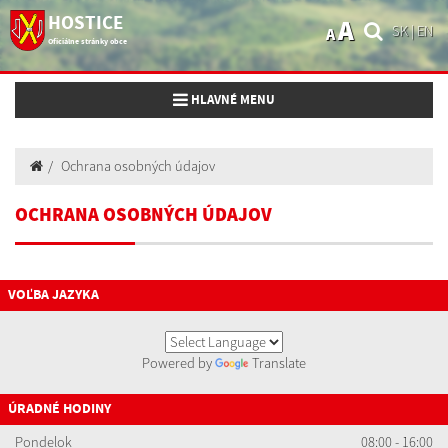
HOSTICE
A
SK
|
EN
A
Oficiálne stránky obce
Toggle navigation
HLAVNÉ MENU
Ochrana osobných údajov
OCHRANA OSOBNÝCH ÚDAJOV
VOĽBA JAZYKA
Powered by
Translate
ÚRADNÉ HODINY
Pondelok
08:00 - 16:00