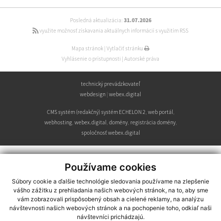
Posledná aktualizácia:
31.07.2026
využite možnosť získavania aktuálnych informácií s využitím RSS
Mapa stránok
|
Vytlačiť stránku
Vyhlásenie o prístupnosti
|
Autorské práva
technický prevádzkovateľ
webdesign
|
webex.digital
CMS systém (redakčný) systém ECHELON 2
,
web portál
,
webhosting
,
webex.digital
,
domény
,
registrácia domény
,
spoločnosť webex.digital
Používame cookies
Súbory cookie a ďalšie technológie sledovania používame na zlepšenie
vášho zážitku z prehliadania našich webových stránok, na to, aby sme
vám zobrazovali prispôsobený obsah a cielené reklamy, na analýzu
návštevnosti našich webových stránok a na pochopenie toho, odkiaľ naši
návštevníci prichádzajú.