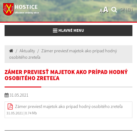
HOSTICE
A
SK
|
EN
A
Oficiálne stránky obce
Toggle navigation
HLAVNÉ MENU
Aktuality
Zámer previesť majetok ako prípad hodný
osobitého zreteľa
ZÁMER PREVIESŤ MAJETOK AKO PRÍPAD HODNÝ
OSOBITÉHO ZRETEĽA
31.05.2021
Zámer previesť majetok ako prípad hodný osobitého zreteľa
31.05.2021
| 0.74 Mb