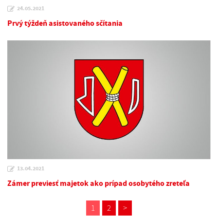
24.05.2021
Prvý týždeň asistovaného sčítania
13.04.2021
Zámer previesť majetok ako prípad osobytého zreteľa
1
2
>