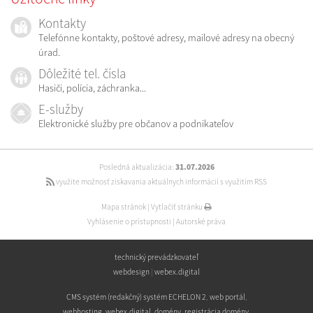
Kontakty
Telefónne kontakty, poštové adresy, mailové adresy na obecný
úrad.
Dôležité tel. čísla
Hasiči, polícia, záchranka...
E-služby
Elektronické služby pre občanov a podnikateľov
Posledná aktualizácia:
31.07.2026
využite možnosť získavania aktuálnych informácií s využitím RSS
Mapa stránok
|
Vytlačiť stránku
Vyhlásenie o prístupnosti
|
Autorské práva
technický prevádzkovateľ
webdesign
|
webex.digital
CMS systém (redakčný) systém ECHELON 2
,
web portál
,
webhosting
,
webex.digital
,
domény
,
registrácia domény
,